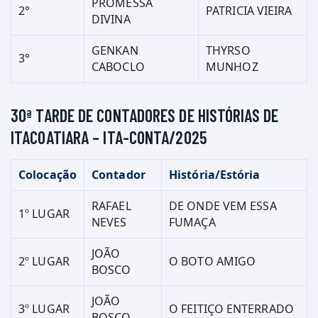
PROMESSA
2°
PATRICIA VIEIRA
DIVINA
GENKAN
THYRSO
3°
CABOCLO
MUNHOZ
30ª TARDE DE CONTADORES DE HISTÓRIAS DE
ITACOATIARA – ITA-CONTA/2025
Colocação
Contador
História/Estória
RAFAEL
DE ONDE VEM ESSA
1º LUGAR
NEVES
FUMAÇA
JOÃO
2º LUGAR
O BOTO AMIGO
BOSCO
JOÃO
3º LUGAR
O FEITIÇO ENTERRADO
BOSCO