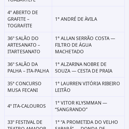
4º ABERTO DE
GRAFITE –
1° ANDRÉ DE ÀVILA
TOGRAFITE
36º SALÃO DO
1° ALLAN SERRÃO COSTA —
ARTESANATO –
FILTRO DE ÁGUA
ITARTESANATO
MACHETADO
36º SALÃO DA
1° ALZARINA NOBRE DE
PALHA – ITA-PALHA
SOUZA — CESTA DE PRAIA
35ª CONCURSO
1° LAURREN VITÓRIA RIBEIRO
MUSA FECANI
LEITÃO
1° VITOR KLYSMMAN —
4º ITA-CALOUROS
“SANGRANDO”
33º FESTIVAL DE
1° “A PROMETIDA DO VELHO
TEATRO AMADOR
SABARÁ” — DONDA DE