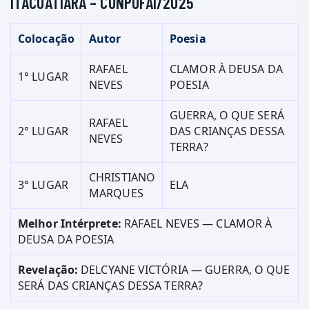
ITACOATIARA – CONPOFAI/2025
Colocação
Autor
Poesia
RAFAEL
CLAMOR À DEUSA DA
1° LUGAR
NEVES
POESIA
GUERRA, O QUE SERÁ
RAFAEL
2° LUGAR
DAS CRIANÇAS DESSA
NEVES
TERRA?
CHRISTIANO
3° LUGAR
ELA
MARQUES
Melhor Intérprete:
RAFAEL NEVES — CLAMOR À
DEUSA DA POESIA
Revelação:
DELCYANE VICTÓRIA — GUERRA, O QUE
SERÁ DAS CRIANÇAS DESSA TERRA?