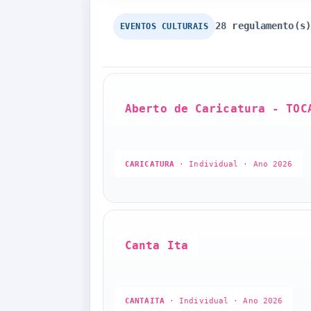
28 regulamento(s)
EVENTOS CULTURAIS
Aberto de Caricatura - TOC
CARICATURA
· Individual · Ano 2026
Canta Ita
CANTAITA
· Individual · Ano 2026