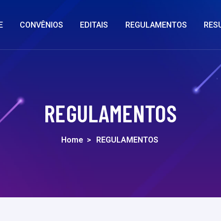
E
CONVÊNIOS
EDITAIS
REGULAMENTOS
RES
REGULAMENTOS
Home
>
REGULAMENTOS