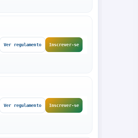
Ver regulamento
Inscrever-se
Ver regulamento
Inscrever-se