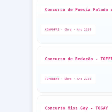
Concurso de Poesia Falada 
CONPOFAI
· Obra · Ano 2026
Concurso de Redação - TOFE
TOFEREFE
· Obra · Ano 2026
Concurso Miss Gay - TOGAY