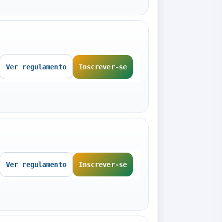
Ver regulamento
Inscrever-se
Ver regulamento
Inscrever-se