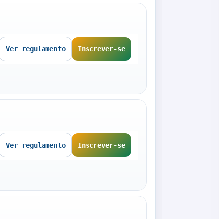
Ver regulamento
Inscrever-se
Ver regulamento
Inscrever-se