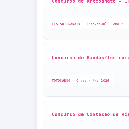
Concurso de Artesanato - I
ITA-ARTESANATO
· Individual · Ano 202
Concurso de Bandas/Instrum
TOTOCANDO
· Grupo · Ano 2026
Concurso de Contação de Hi