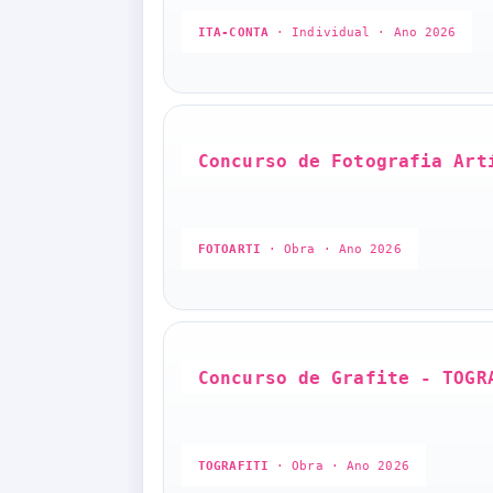
ITA-CONTA
· Individual · Ano 2026
Concurso de Fotografia Art
FOTOARTI
· Obra · Ano 2026
Concurso de Grafite - TOGR
TOGRAFITI
· Obra · Ano 2026