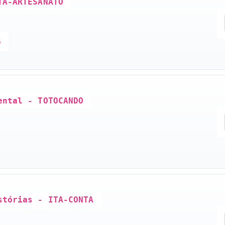
TA-ARTESANATO
6
ental - TOTOCANDO
stórias - ITA-CONTA