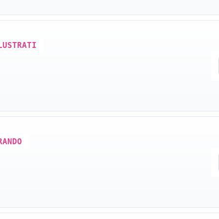
LUSTRATI
RANDO