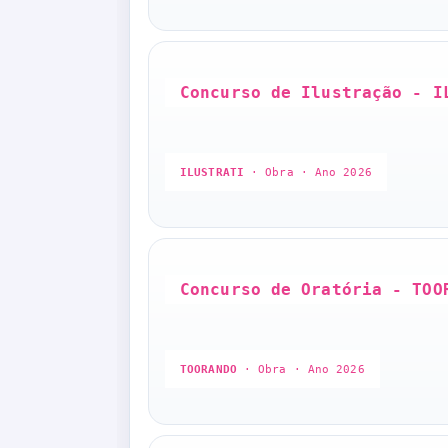
Concurso de Ilustração - I
ILUSTRATI
· Obra · Ano 2026
Concurso de Oratória - TOO
TOORANDO
· Obra · Ano 2026