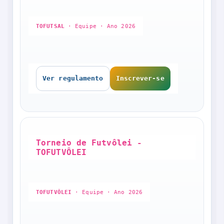
TOFUTSAL
· Equipe · Ano 2026
Ver regulamento
Inscrever-se
Torneio de Futvôlei -
TOFUTVÔLEI
TOFUTVÔLEI
· Equipe · Ano 2026