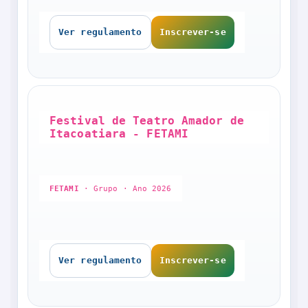
Ver regulamento
Inscrever-se
Festival de Teatro Amador de
Itacoatiara - FETAMI
FETAMI
· Grupo · Ano 2026
Ver regulamento
Inscrever-se