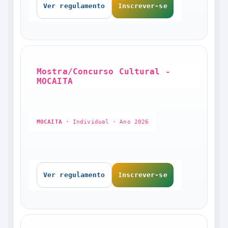
Ver regulamento
Inscrever-se
Mostra/Concurso Cultural -
MOCAITA
MOCAITA
· Individual · Ano 2026
Ver regulamento
Inscrever-se