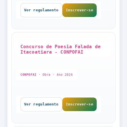
Ver regulamento
Inscrever-se
Concurso de Poesia Falada de
Itacoatiara - CONPOFAI
CONPOFAI
· Obra · Ano 2026
Ver regulamento
Inscrever-se