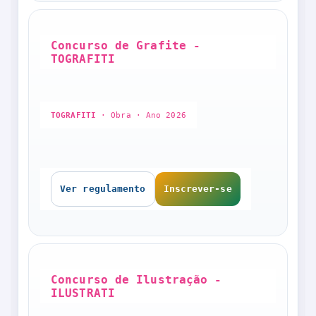
Concurso de Grafite -
TOGRAFITI
TOGRAFITI
· Obra · Ano 2026
Ver regulamento
Inscrever-se
Concurso de Ilustração -
ILUSTRATI