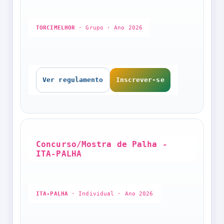
TORCIMELHOR
· Grupo · Ano 2026
Ver regulamento
Inscrever-se
Concurso/Mostra de Palha -
ITA-PALHA
ITA-PALHA
· Individual · Ano 2026