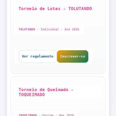
Torneio de Lutas - TOLUTANDO
TOLUTANDO
· Individual · Ano 2026
Ver regulamento
Inscrever-se
Torneio de Queimado -
TOQUEIMADO
TOQUEIMADO
· Equipe · Ano 2026