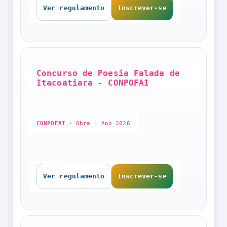
Ver regulamento
Inscrever-se
Concurso de Poesia Falada de
Itacoatiara - CONPOFAI
CONPOFAI
· Obra · Ano 2026
Ver regulamento
Inscrever-se