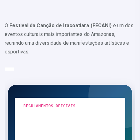
O
Festival da Canção de Itacoatiara (FECANI)
é um dos
eventos culturais mais importantes do Amazonas,
reunindo uma diversidade de manifestações artísticas e
esportivas.
REGULAMENTOS OFICIAIS
Regulamentos e inscrições FECANI
2026