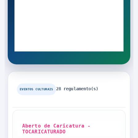
Consulte os regulamentos por
categoria e acesse o formulário
de inscrição do evento desejado.
Período geral de inscrições:
14/05/2026 a 10/08/2026
28 regulamento(s)
EVENTOS CULTURAIS
Aberto de Caricatura -
TOCARICATURADO