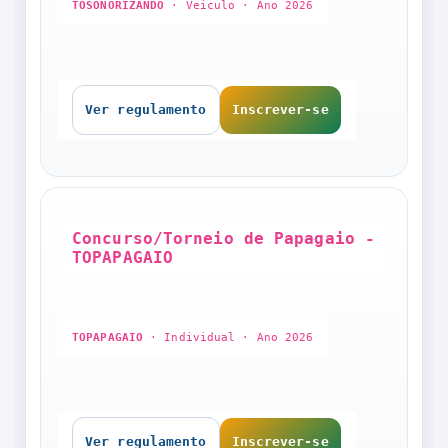
TOSONORIZANDO
· Veiculo · Ano 2026
Ver regulamento
Inscrever-se
Concurso/Torneio de Papagaio -
TOPAPAGAIO
TOPAPAGAIO
· Individual · Ano 2026
Ver regulamento
Inscrever-se