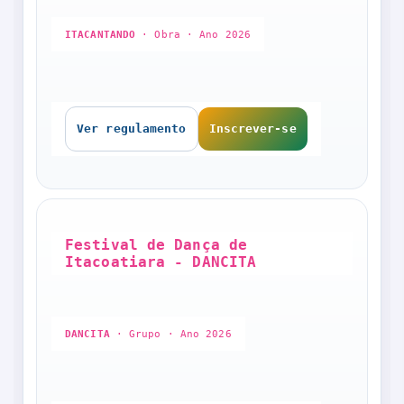
ITACANTANDO
· Obra · Ano 2026
Ver regulamento
Inscrever-se
Festival de Dança de
Itacoatiara - DANCITA
DANCITA
· Grupo · Ano 2026