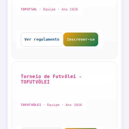
TOFUTSAL
· Equipe · Ano 2026
Ver regulamento
Inscrever-se
Torneio de Futvôlei -
TOFUTVÔLEI
TOFUTVÔLEI
· Equipe · Ano 2026