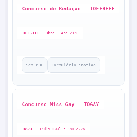
Concurso de Redação - TOFEREFE
TOFEREFE
· Obra · Ano 2026
Sem PDF
Formulário inativo
Concurso Miss Gay - TOGAY
TOGAY
· Individual · Ano 2026