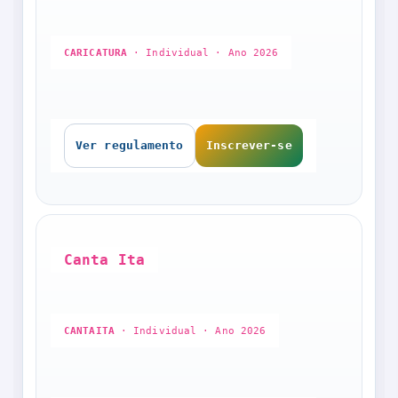
CARICATURA
· Individual · Ano 2026
Ver regulamento
Inscrever-se
Canta Ita
CANTAITA
· Individual · Ano 2026