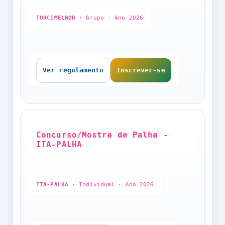
TORCIMELHOR
· Grupo · Ano 2026
Ver regulamento
Inscrever-se
Concurso/Mostra de Palha -
ITA-PALHA
ITA-PALHA
· Individual · Ano 2026