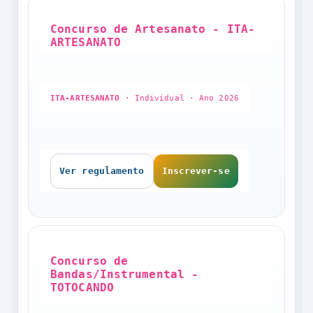
Concurso de Artesanato - ITA-
ARTESANATO
ITA-ARTESANATO
· Individual · Ano 2026
Ver regulamento
Inscrever-se
Concurso de
Bandas/Instrumental -
TOTOCANDO