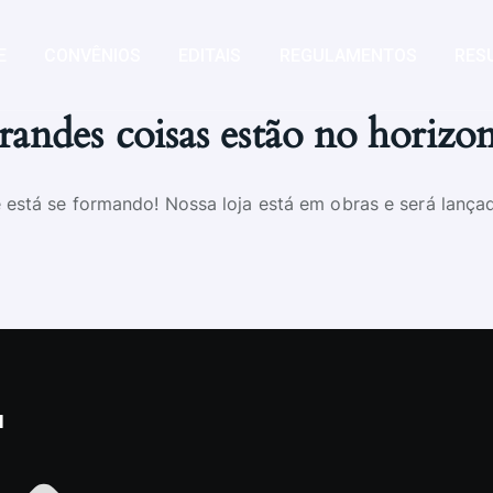
E
CONVÊNIOS
EDITAIS
REGULAMENTOS
RES
andes coisas estão no horizo
 está se formando! Nossa loja está em obras e será lança
u