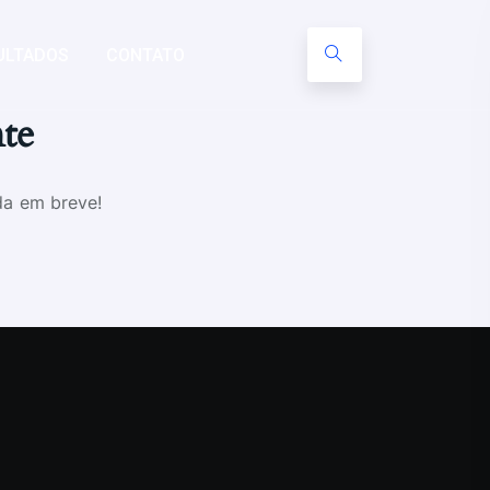
ULTADOS
CONTATO
nte
da em breve!