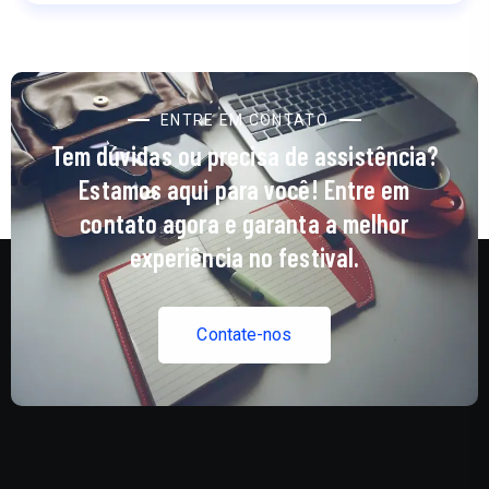
ENTRE EM CONTATO
Tem dúvidas ou precisa de assistência?
Estamos aqui para você! Entre em
contato agora e garanta a melhor
experiência no festival.
C
o
n
t
a
t
e
-
n
o
s