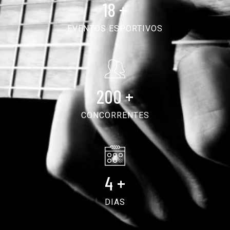
18
+
EVENTOS ESPORTIVOS
200
+
CONCORRENTES
4
+
DIAS