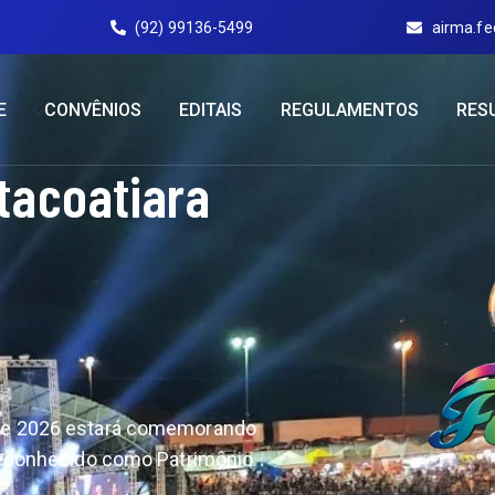
(92) 99136-5499
airma.f
E
CONVÊNIOS
EDITAIS
REGULAMENTOS
RES
Itacoatiara
o de 2026 estará comemorando
É reconhecido como Patrimônio