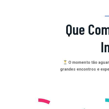
Que Co
I
O momento tão aguard
grandes encontros e exper