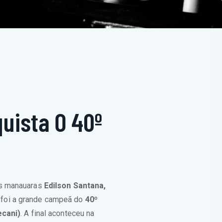
quista O 40º
es manauaras
Edilson Santana,
, foi a grande campeã do
40º
ecani)
. A final aconteceu na