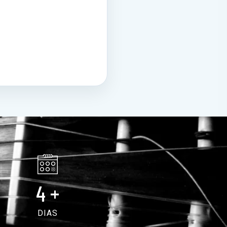
4
+
DIAS