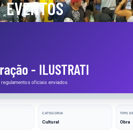
EVENTOS
tração - ILUSTRATI
s regulamentos oficiais enviados.
CATEGORIA
TIPO D
Cultural
Obra