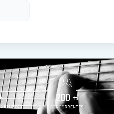
+
200
+
PORTIVOS
CONCORRENTES