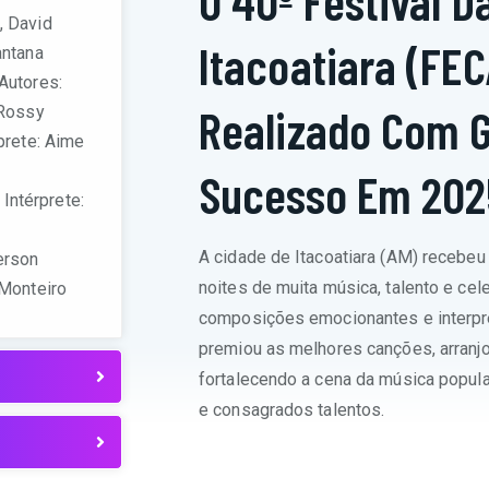
O 40º Festival 
, David
Itacoatiara (FEC
antana
 Autores:
Realizado Com 
 Rossy
prete: Aime
Sucesso Em 202
Intérprete:
A cidade de Itacoatiara (AM) recebeu 
erson
noites de muita música, talento e cel
 Monteiro
composições emocionantes e interpre
premiou as melhores canções, arranjos
fortalecendo a cena da música popula
e consagrados talentos.